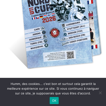
Humm, des cookies... c'est bon et surtout cela garantit la
NAVIGATION
PeeWee 27
Lion’s Cup
meilleure expérience sur ce site. Si vous continuez à naviguer
sur ce site, je supposerais que vous êtes d'accord.
DE
OK
L’ARTICLE
©Copyright Marie Anwar. Tous droits réservés.
Mentions légales
.